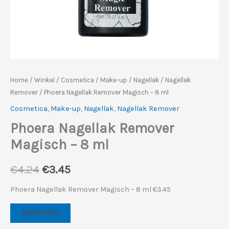
Home
/
Winkel
/
Cosmetica
/
Make-up
/
Nagellak
/
Nagellak
Remover
/ Phoera Nagellak Remover Magisch – 8 ml
Cosmetica
,
Make-up
,
Nagellak
,
Nagellak Remover
Phoera Nagellak Remover
Magisch – 8 ml
Oorspronkelijke
Huidige
€
4.24
€
3.45
prijs
prijs
Phoera Nagellak Remover Magisch – 8 ml €3.45
was:
is:
MEER INFO