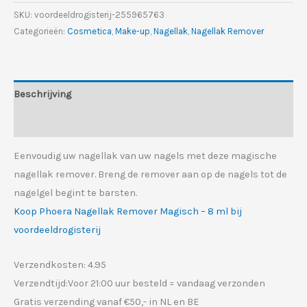
€4.24.
€3.45.
SKU:
voordeeldrogisterij-255965763
Categorieën:
Cosmetica
,
Make-up
,
Nagellak
,
Nagellak Remover
Beschrijving
Aanvullende informatie
Eenvoudig uw nagellak van uw nagels met deze magische
nagellak remover. Breng de remover aan op de nagels tot de
nagelgel begint te barsten.
Koop Phoera Nagellak Remover Magisch – 8 ml bij
voordeeldrogisterij
Verzendkosten: 4.95
Verzendtijd:Voor 21:00 uur besteld = vandaag verzonden
Gratis verzending vanaf €50,- in NL en BE