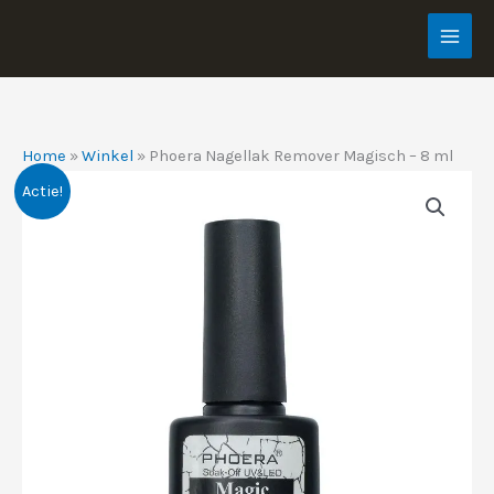
Ga
naar
de
inhoud
Home
»
Winkel
»
Phoera Nagellak Remover Magisch – 8 ml
Actie!