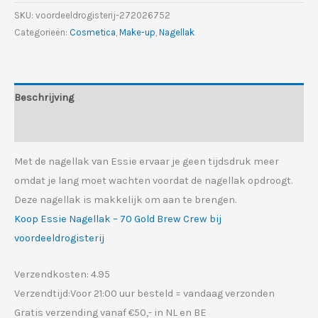
€7.95.
€4.95.
SKU:
voordeeldrogisterij-272026752
Categorieën:
Cosmetica
,
Make-up
,
Nagellak
Beschrijving
Aanvullende informatie
Met de nagellak van Essie ervaar je geen tijdsdruk meer
omdat je lang moet wachten voordat de nagellak opdroogt.
Deze nagellak is makkelijk om aan te brengen.
Koop Essie Nagellak – 70 Gold Brew Crew bij
voordeeldrogisterij
Verzendkosten: 4.95
Verzendtijd:Voor 21:00 uur besteld = vandaag verzonden
Gratis verzending vanaf €50,- in NL en BE