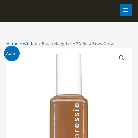
Ga
naar
de
inhoud
Home
»
Winkel
»
Essie Nagellak – 70 Gold Brew Crew
Actie!