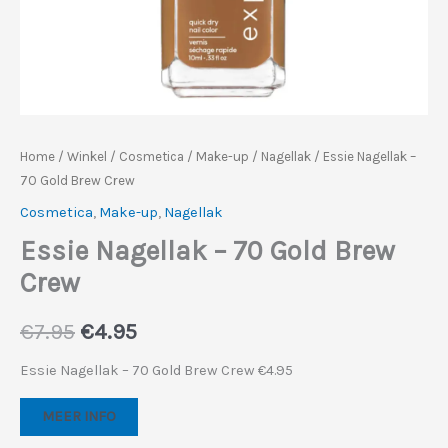
Home
/
Winkel
/
Cosmetica
/
Make-up
/
Nagellak
/ Essie Nagellak –
70 Gold Brew Crew
Cosmetica
,
Make-up
,
Nagellak
Essie Nagellak – 70 Gold Brew
Crew
Oorspronkelijke
Huidige
€
7.95
€
4.95
prijs
prijs
Essie Nagellak – 70 Gold Brew Crew €4.95
was:
is:
MEER INFO