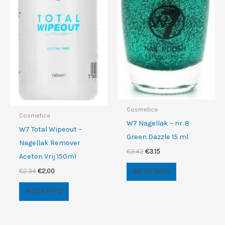
Cosmetica
Cosmetica
W7 Nagellak – nr. 8
W7 Total Wipeout –
Green Dazzle 15 ml
Nagellak Remover
Oorspronkelijke
Huidige
€
3.42
€
3.15
Aceton Vrij 150ml
prijs
prijs
was:
is:
Oorspronkelijke
Huidige
MEER INFO
€
2.34
€
2.00
€3.42.
€3.15.
prijs
prijs
was:
is:
MEER INFO
€2.34.
€2.00.