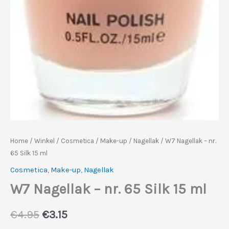
Home
/
Winkel
/
Cosmetica
/
Make-up
/
Nagellak
/ W7 Nagellak – nr.
65 Silk 15 ml
Cosmetica
,
Make-up
,
Nagellak
W7 Nagellak – nr. 65 Silk 15 ml
Oorspronkelijke
Huidige
€
4.95
€
3.15