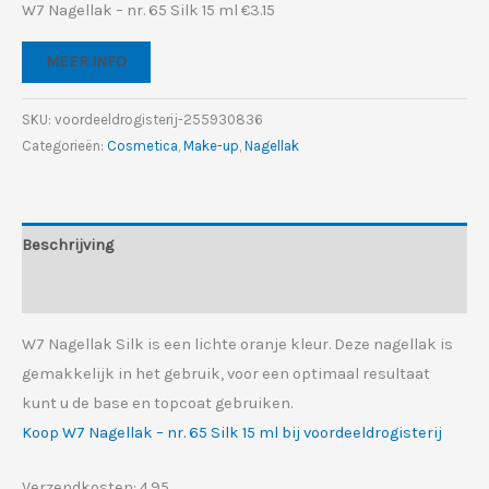
prijs
prijs
W7 Nagellak – nr. 65 Silk 15 ml €3.15
was:
is:
MEER INFO
€4.95.
€3.15.
SKU:
voordeeldrogisterij-255930836
Categorieën:
Cosmetica
,
Make-up
,
Nagellak
Beschrijving
Aanvullende informatie
W7 Nagellak Silk is een lichte oranje kleur. Deze nagellak is
gemakkelijk in het gebruik, voor een optimaal resultaat
kunt u de base en topcoat gebruiken.
Koop W7 Nagellak – nr. 65 Silk 15 ml bij voordeeldrogisterij
Verzendkosten: 4.95