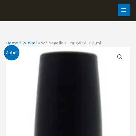
Ga
naar
de
inhoud
Home
»
Winkel
»
W7 Nagellak – nr. 65 Silk 15 ml
Actie!