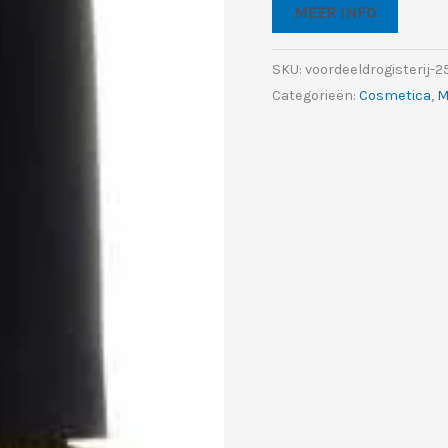
was:
is:
MEER INFO
€5.99.
€4.9
SKU:
voordeeldrogisterij-
Categorieën:
Cosmetica
,
M