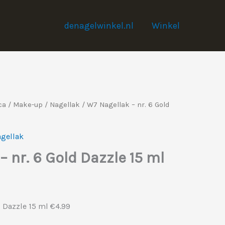
denagelwinkel.nl
Winkel
ca
/
Make-up
/
Nagellak
/ W7 Nagellak – nr. 6 Gold
gellak
– nr. 6 Gold Dazzle 15 ml
elijke
ige
d Dazzle 15 ml €4.99