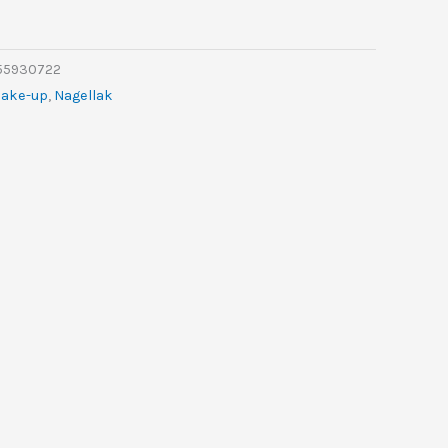
9.
255930722
ake-up
,
Nagellak