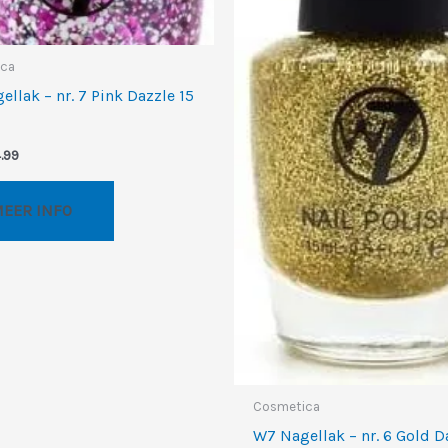
ica
llak – nr. 7 Pink Dazzle 15
rspronkelijke
Huidige
.99
ijs
prijs
s:
is:
.99.
€4.99.
EER INFO
Cosmetica
W7 Nagellak – nr. 6 Gold D