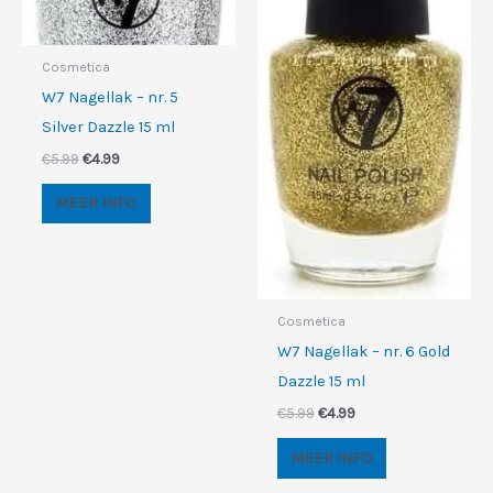
Cosmetica
W7 Nagellak – nr. 5
Silver Dazzle 15 ml
Oorspronkelijke
Huidige
€
5.99
€
4.99
prijs
prijs
was:
is:
MEER INFO
€5.99.
€4.99.
Cosmetica
W7 Nagellak – nr. 6 Gold
Dazzle 15 ml
Oorspronkelijke
Huidige
€
5.99
€
4.99
prijs
prijs
was:
is:
MEER INFO
€5.99.
€4.99.