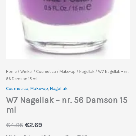
Home
/
Winkel
/
Cosmetica
/
Make-up
/
Nagellak
/ W7 Nagellak – nr.
56 Damson 15 ml
Cosmetica
,
Make-up
,
Nagellak
W7 Nagellak – nr. 56 Damson 15
ml
Oorspronkelijke
Huidige
€
4.95
€
2.69