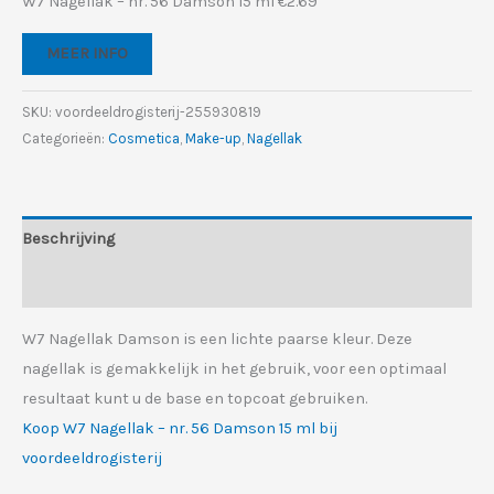
prijs
prijs
W7 Nagellak – nr. 56 Damson 15 ml €2.69
was:
is:
MEER INFO
€4.95.
€2.69.
SKU:
voordeeldrogisterij-255930819
Categorieën:
Cosmetica
,
Make-up
,
Nagellak
Beschrijving
Aanvullende informatie
W7 Nagellak Damson is een lichte paarse kleur. Deze
nagellak is gemakkelijk in het gebruik, voor een optimaal
resultaat kunt u de base en topcoat gebruiken.
Koop W7 Nagellak – nr. 56 Damson 15 ml bij
voordeeldrogisterij