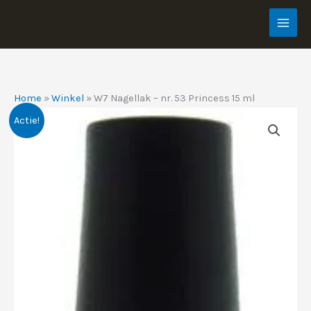
Ga
naar
de
inhoud
Home
»
Winkel
»
W7 Nagellak – nr. 53 Princess 15 ml
Actie!