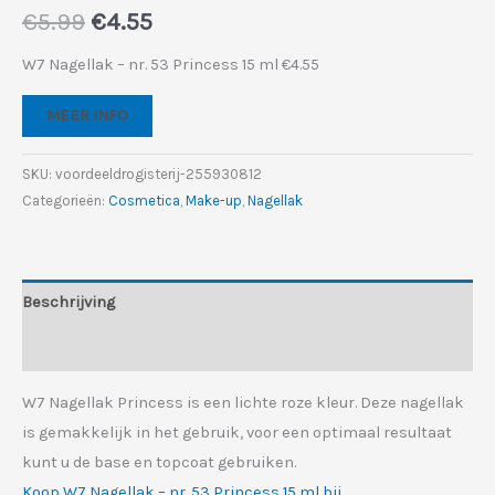
Oorspronkelijke
Huidige
€
5.99
€
4.55
prijs
prijs
W7 Nagellak – nr. 53 Princess 15 ml €4.55
was:
is:
MEER INFO
€5.99.
€4.55.
SKU:
voordeeldrogisterij-255930812
Categorieën:
Cosmetica
,
Make-up
,
Nagellak
Beschrijving
Aanvullende informatie
W7 Nagellak Princess is een lichte roze kleur. Deze nagellak
is gemakkelijk in het gebruik, voor een optimaal resultaat
kunt u de base en topcoat gebruiken.
Koop W7 Nagellak – nr. 53 Princess 15 ml bij