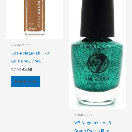
Cosmetica
Essie Nagellak – 70
Gold Brew Crew
Oorspronkelijke
Huidige
€
7.95
€
4.95
prijs
prijs
was:
is:
MEER INFO
€7.95.
€4.95.
Cosmetica
W7 Nagellak – nr. 8
Green Dazzle 15 ml