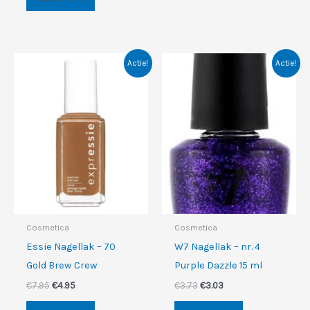
€3.71.
€3.15.
Actie!
Actie!
Cosmetica
Cosmetica
Essie Nagellak – 70
W7 Nagellak – nr. 4
Gold Brew Crew
Purple Dazzle 15 ml
Oorspronkelijke
Huidige
Oorspronkelijke
Huidige
€
7.95
€
4.95
€
3.73
€
3.03
prijs
prijs
prijs
prijs
was:
is:
was:
is: