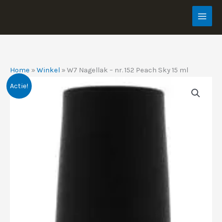
Ga
naar
de
inhoud
Home
»
Winkel
»
W7 Nagellak – nr. 152 Peach Sky 15 ml
Actie!