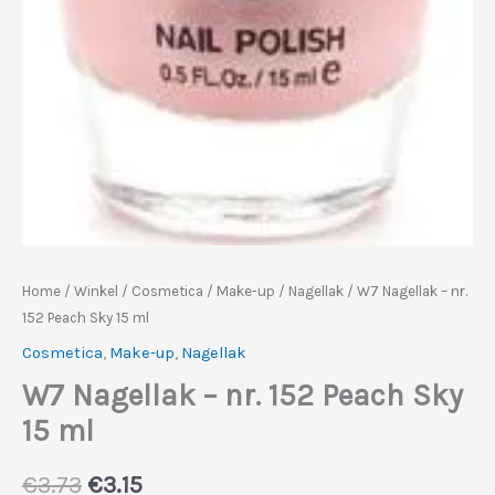
Home
/
Winkel
/
Cosmetica
/
Make-up
/
Nagellak
/ W7 Nagellak – nr.
152 Peach Sky 15 ml
Cosmetica
,
Make-up
,
Nagellak
W7 Nagellak – nr. 152 Peach Sky
15 ml
Oorspronkelijke
Huidige
€
3.73
€
3.15