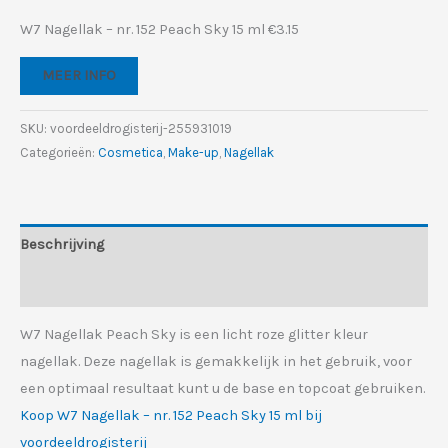
prijs
prijs
W7 Nagellak – nr. 152 Peach Sky 15 ml €3.15
was:
is:
MEER INFO
€3.73.
€3.15.
SKU:
voordeeldrogisterij-255931019
Categorieën:
Cosmetica
,
Make-up
,
Nagellak
Beschrijving
Aanvullende informatie
W7 Nagellak Peach Sky is een licht roze glitter kleur
nagellak. Deze nagellak is gemakkelijk in het gebruik, voor
een optimaal resultaat kunt u de base en topcoat gebruiken.
Koop W7 Nagellak – nr. 152 Peach Sky 15 ml bij
voordeeldrogisterij