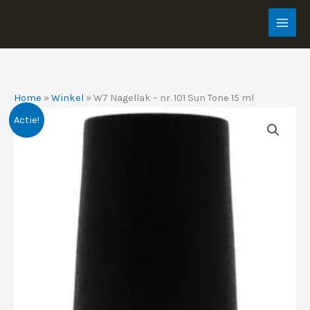
Ga
naar
de
inhoud
Home
»
Winkel
»
W7 Nagellak – nr. 101 Sun Tone 15 ml
Actie!