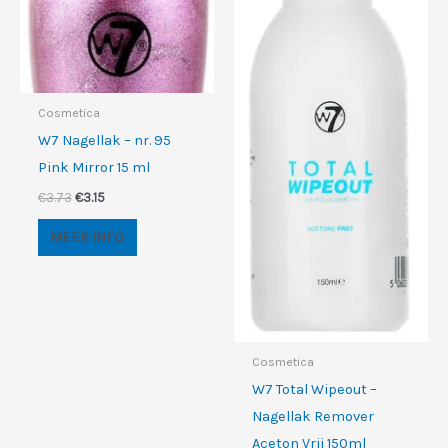
Cosmetica
W7 Nagellak – nr. 95
Pink Mirror 15 ml
Oorspronkelijke
Huidige
€
3.73
€
3.15
prijs
prijs
was:
is:
MEER INFO
€3.73.
€3.15.
Cosmetica
W7 Total Wipeout –
Nagellak Remover
Aceton Vrij 150ml