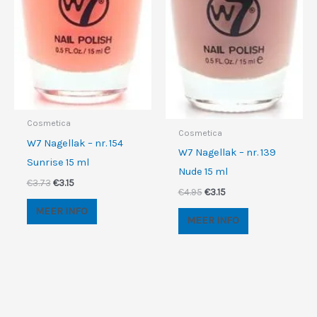
Cosmetica
Cosmetica
W7 Nagellak – nr. 154
W7 Nagellak – nr. 139
Sunrise 15 ml
Nude 15 ml
Oorspronkelijke
Huidige
€
3.73
€
3.15
Oorspronkelijke
Huidige
€
4.95
€
3.15
prijs
prijs
prijs
prijs
was:
is:
MEER INFO
was:
is:
€3.73.
€3.15.
MEER INFO
€4.95.
€3.15.