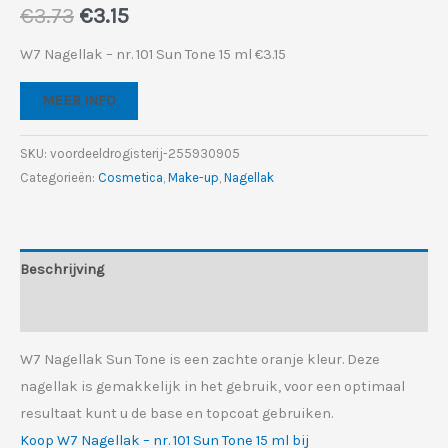
Oorspronkelijke
Huidige
€
3.73
€
3.15
prijs
prijs
W7 Nagellak – nr. 101 Sun Tone 15 ml €3.15
was:
is:
MEER INFO
€3.73.
€3.15.
SKU:
voordeeldrogisterij-255930905
Categorieën:
Cosmetica
,
Make-up
,
Nagellak
Beschrijving
Aanvullende informatie
W7 Nagellak Sun Tone is een zachte oranje kleur. Deze
nagellak is gemakkelijk in het gebruik, voor een optimaal
resultaat kunt u de base en topcoat gebruiken.
Koop W7 Nagellak – nr. 101 Sun Tone 15 ml bij