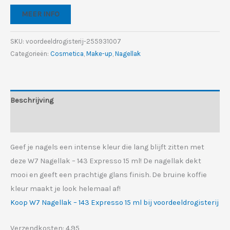
was:
is:
MEER INFO
€6.49.
€4.55.
SKU:
voordeeldrogisterij-255931007
Categorieën:
Cosmetica
,
Make-up
,
Nagellak
Beschrijving
Aanvullende informatie
Geef je nagels een intense kleur die lang blijft zitten met
deze W7 Nagellak – 143 Expresso 15 ml! De nagellak dekt
mooi en geeft een prachtige glans finish. De bruine koffie
kleur maakt je look helemaal af!
Koop W7 Nagellak – 143 Expresso 15 ml bij voordeeldrogisterij
Verzendkosten: 4.95