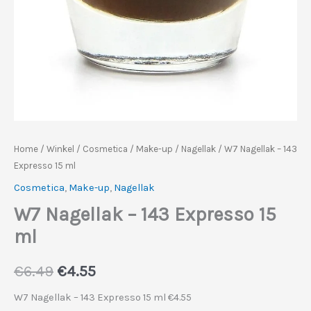
Home
/
Winkel
/
Cosmetica
/
Make-up
/
Nagellak
/ W7 Nagellak – 143
Expresso 15 ml
Cosmetica
,
Make-up
,
Nagellak
W7 Nagellak – 143 Expresso 15
ml
Oorspronkelijke
Huidige
€
6.49
€
4.55
prijs
prijs
W7 Nagellak – 143 Expresso 15 ml €4.55