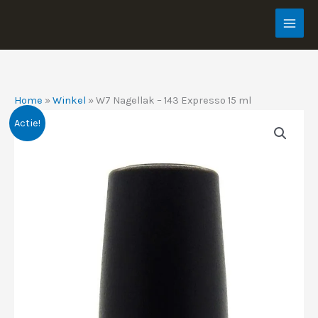
Ga
naar
de
inhoud
Home
»
Winkel
»
W7 Nagellak – 143 Expresso 15 ml
Actie!